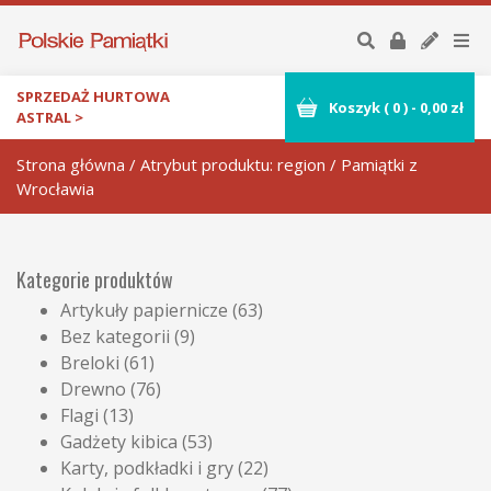
SPRZEDAŻ HURTOWA
Koszyk (
0
)
-
0,00
zł
ASTRAL >
Strona główna
/ Atrybut produktu: region / Pamiątki z
Wrocławia
Kategorie produktów
Artykuły papiernicze
(63)
Bez kategorii
(9)
Breloki
(61)
Drewno
(76)
Flagi
(13)
Gadżety kibica
(53)
Karty, podkładki i gry
(22)