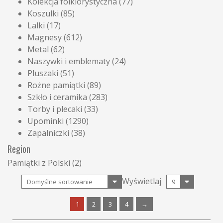
Kolekcja folklorystyczna
(77)
Koszulki
(85)
Lalki
(17)
Magnesy
(612)
Metal
(62)
Naszywki i emblematy
(24)
Pluszaki
(51)
Rożne pamiątki
(89)
Szkło i ceramika
(283)
Torby i plecaki
(33)
Upominki
(1290)
Zapalniczki
(38)
Region
Pamiątki z Polski
(2)
Wyświetlaj
1
2
3
4
→