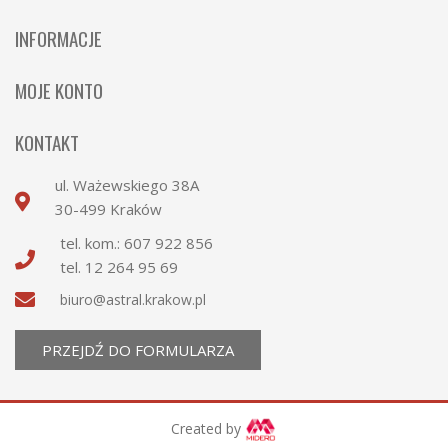
Strona Główna
INFORMACJE
Kategorie
Wysyłka
MOJE KONTO
Nowości
Płatności
Zaloguj
O nas
KONTAKT
Regulamin
Moje konto
Współpraca
ul. Ważewskiego 38A
Polityka Prywatności
Historia Zamówień
Kontakt
30-499 Kraków
tel. kom.:
607 922 856
tel.
12 264 95 69
biuro@astral.krakow.pl
PRZEJDŹ DO FORMULARZA
Created by