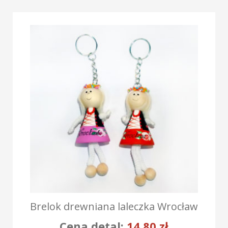
Brelok drewniana laleczka Wrocław
Cena detal:
14,80
zł