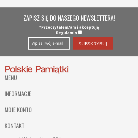
ZAPISZ SIĘ DO NASZEGO NEWSLETTERA!
*Przeczytałem/am i akceptuję
Regulamin
MENU
Strona Główna
INFORMACJE
Kategorie
Wysyłka
MOJE KONTO
Nowości
Płatności
Zaloguj
O nas
KONTAKT
Regulamin
Moje konto
Współpraca