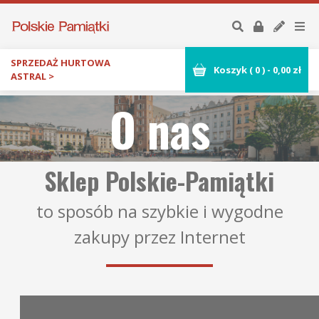
SPRZEDAŻ HURTOWA
Koszyk (
0
)
-
0,00
zł
ASTRAL >
O nas
Sklep Polskie-Pamiątki
to sposób na szybkie i wygodne
zakupy przez Internet