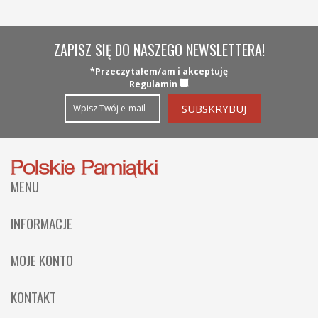
ZAPISZ SIĘ DO NASZEGO NEWSLETTERA!
*Przeczytałem/am i akceptuję
Regulamin
MENU
Strona Główna
INFORMACJE
Kategorie
Wysyłka
MOJE KONTO
Nowości
Płatności
Zaloguj
O nas
KONTAKT
Regulamin
Moje konto
Współpraca