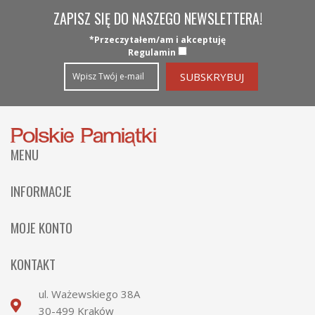
ZAPISZ SIĘ DO NASZEGO NEWSLETTERA!
*Przeczytałem/am i akceptuję
Regulamin
MENU
Strona Główna
INFORMACJE
Kategorie
Wysyłka
MOJE KONTO
Nowości
Płatności
Zaloguj
O nas
KONTAKT
Regulamin
Moje konto
Współpraca
ul. Ważewskiego 38A
Polityka Prywatności
Historia Zamówień
Kontakt
30-499 Kraków