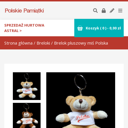
SPRZEDAŻ HURTOWA
Koszyk (
0
)
-
0,00
zł
ASTRAL >
Strona główna
/
Breloki
/ Brelok pluszowy miś Polska