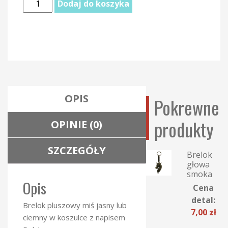
ilość Brelok pluszowy miś Polska
Dodaj do koszyka
OPIS
Pokrewne
produkty
OPINIE (0)
SZCZEGÓŁY
Brelok
głowa
smoka
Opis
Cena
detal:
Brelok pluszowy miś jasny lub
7,00
zł
ciemny w koszulce z napisem